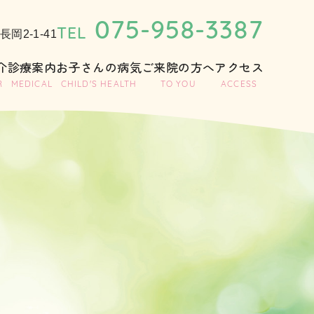
075-958-3387
岡2-1-41
介
診療案内
お子さんの病気
ご来院の方へ
アクセス
R
MEDICAL
CHILD'S HEALTH
TO YOU
ACCESS