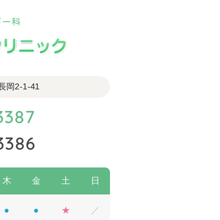
2-1-41
3387
3386
木
金
土
日
●
●
★
／